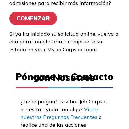
admisiones para recibir más información?
Programas de
Entrenamiento
COMENZAR
Carpintería, Pre pasantía
Si ya ha iniciado su solicitud online, vuelva a
Conducción de camiones
ella para completarla o compruebe su
pesados
estado en your MyJobCorps account.
Mampostería, Pre
pasantía
Póngase en Contacto
con Nosotros
Mantenimiento:
Reparación ligera
¿Tiene preguntas sobre Job Corps o
Ver más ...
necesita ayuda con algo?
Visite
nuestras Preguntas Frecuentes
o
Aprender más
realice una de las acciones