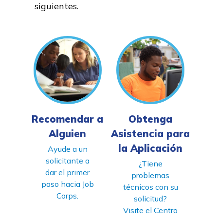
siguientes
.
Estudiantes
Padres/Influenciadores
Empleadores
FAQs
Recomendar a
Obtenga
English
Alguien
Asistencia para
la Aplicación
Ayude a un
solicitante a
¿Tiene
CONECTARSE
dar el primer
problemas
paso hacia Job
técnicos con su
Corps.
COMIENZA YA
solicitud?
Visite el Centro